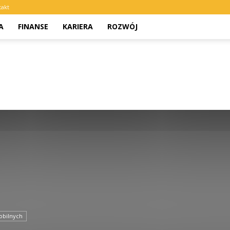
takt
A
FINANSE
KARIERA
ROZWÓJ
obilnych