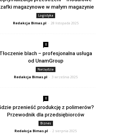
szafki magazynowe w małym magazynie
Logistyka
Redakcja Bimas.pl
-
28 listopada 2025
0
Tłoczenie blach – profesjonalna usługa
od UnamGroup
Narzędzia
Redakcja Bimas.pl
-
3 września 2025
0
dzie przenieść produkcję z polimerów?
Przewodnik dla przedsiębiorców
Biznes
Redakcja Bimas.pl
-
2 sierpnia 2025