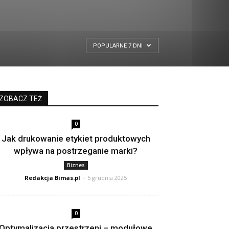
POPULARNE 7 DNI
ZOBACZ TEŻ
0
Jak drukowanie etykiet produktowych
wpływa na postrzeganie marki?
Biznes
Redakcja Bimas.pl
-
5 grudnia 2025
0
Optymalizacja przestrzeni – modułowe