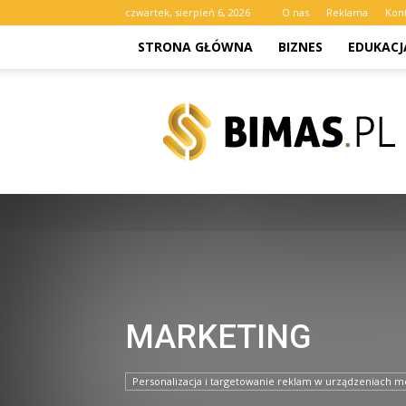
czwartek, sierpień 6, 2026
O nas
Reklama
Kon
STRONA GŁÓWNA
BIZNES
EDUKACJ
bimas.pl
MARKETING
Personalizacja i targetowanie reklam w urządzeniach m