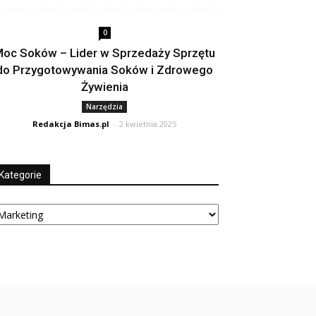
0
oc Soków – Lider w Sprzedaży Sprzętu
do Przygotowywania Soków i Zdrowego
Żywienia
Narzędzia
Redakcja Bimas.pl
-
2 kwietnia 2025
Kategorie
tegorie