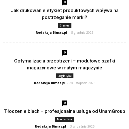
0
Jak drukowanie etykiet produktowych wpływa na
postrzeganie marki?
Biznes
Redakcja Bimas.pl
-
5 grudnia 2025
0
Optymalizacja przestrzeni – modułowe szafki
magazynowe w małym magazynie
Logistyka
Redakcja Bimas.pl
-
28 listopada 2025
0
Tłoczenie blach – profesjonalna usługa od UnamGroup
Narzędzia
Redakcja Bimas.pl
-
3 września 2025