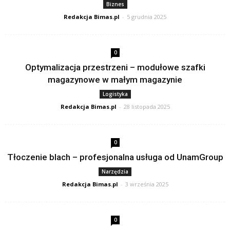
Biznes
Redakcja Bimas.pl
-
5 grudnia 2025
0
Optymalizacja przestrzeni – modułowe szafki
magazynowe w małym magazynie
Logistyka
Redakcja Bimas.pl
-
28 listopada 2025
0
Tłoczenie blach – profesjonalna usługa od UnamGroup
Narzędzia
Redakcja Bimas.pl
-
3 września 2025
0