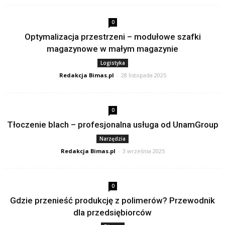
0
Optymalizacja przestrzeni – modułowe szafki
magazynowe w małym magazynie
Logistyka
Redakcja Bimas.pl
-
28 listopada 2025
0
Tłoczenie blach – profesjonalna usługa od UnamGroup
Narzędzia
Redakcja Bimas.pl
-
3 września 2025
0
Gdzie przenieść produkcję z polimerów? Przewodnik
dla przedsiębiorców