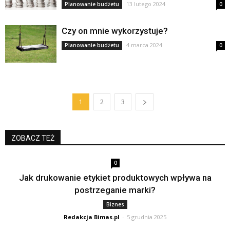
13 lutego 2024
Planowanie budżetu
0
Czy on mnie wykorzystuje?
4 marca 2024
Planowanie budżetu
0
1
2
3
ZOBACZ TEŻ
0
Jak drukowanie etykiet produktowych wpływa na
postrzeganie marki?
Biznes
Redakcja Bimas.pl
-
5 grudnia 2025