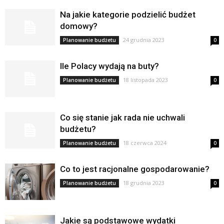
Na jakie kategorie podzielić budżet
domowy?
24 grudnia 2023
Planowanie budżetu
0
Ile Polacy wydają na buty?
18 listopada 2023
Planowanie budżetu
0
Co się stanie jak rada nie uchwali
budżetu?
18 czerwca 2024
Planowanie budżetu
0
Co to jest racjonalne gospodarowanie?
18 grudnia 2023
Planowanie budżetu
0
Jakie są podstawowe wydatki