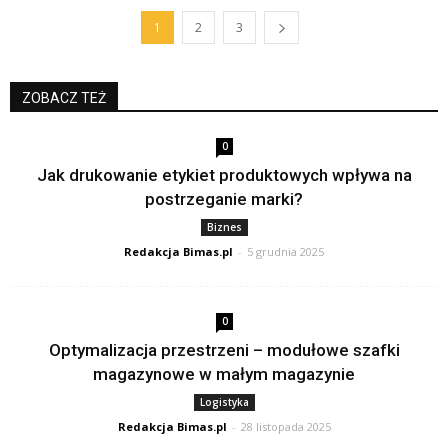
1
2
3
ZOBACZ TEŻ
0
Jak drukowanie etykiet produktowych wpływa na
postrzeganie marki?
Biznes
Redakcja Bimas.pl
-
5 grudnia 2025
0
Optymalizacja przestrzeni – modułowe szafki
magazynowe w małym magazynie
Logistyka
Redakcja Bimas.pl
-
28 listopada 2025