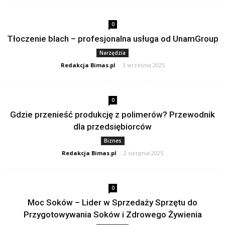
0
Tłoczenie blach – profesjonalna usługa od UnamGroup
Narzędzia
Redakcja Bimas.pl
-
3 września 2025
0
Gdzie przenieść produkcję z polimerów? Przewodnik
dla przedsiębiorców
Biznes
Redakcja Bimas.pl
-
2 sierpnia 2025
0
Moc Soków – Lider w Sprzedaży Sprzętu do
Przygotowywania Soków i Zdrowego Żywienia