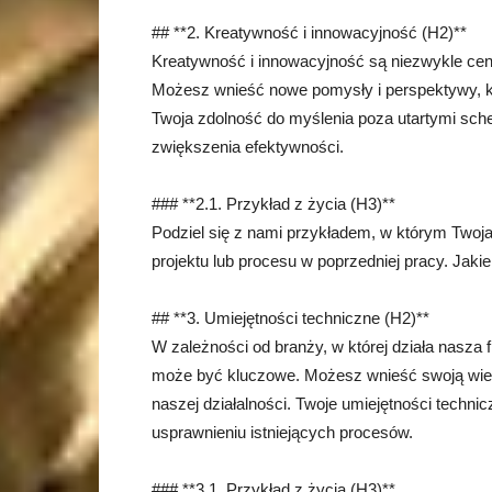
## **2. Kreatywność i innowacyjność (H2)**
Kreatywność i innowacyjność są niezwykle c
Możesz wnieść nowe pomysły i perspektywy, kt
Twoja zdolność do myślenia poza utartymi sc
zwiększenia efektywności.
### **2.1. Przykład z życia (H3)**
Podziel się z nami przykładem, w którym Twoja
projektu lub procesu w poprzedniej pracy. Jakie
## **3. Umiejętności techniczne (H2)**
W zależności od branży, w której działa nasza 
może być kluczowe. Możesz wnieść swoją wiedz
naszej działalności. Twoje umiejętności tech
usprawnieniu istniejących procesów.
### **3.1. Przykład z życia (H3)**