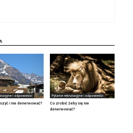
A
utacyjne i odpowiedzi
Pytanie rekrutacyjne i odpowiedzi
iszyć i nie denerwować?
Co zrobić żeby się nie
denerwować?