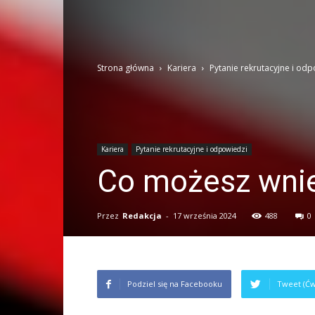
Strona główna
Kariera
Pytanie rekrutacyjne i od
Kariera
Pytanie rekrutacyjne i odpowiedzi
Co możesz wnie
Przez
Redakcja
-
17 września 2024
488
0
Podziel się na Facebooku
Tweet (Ćw