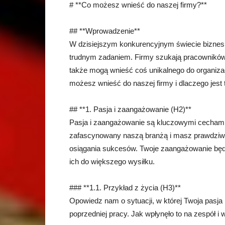
# **Co możesz wnieść do naszej firmy?**
## **Wprowadzenie**
W dzisiejszym konkurencyjnym świecie biznes
trudnym zadaniem. Firmy szukają pracowników, k
także mogą wnieść coś unikalnego do organizac
możesz wnieść do naszej firmy i dlaczego jest
## **1. Pasja i zaangażowanie (H2)**
Pasja i zaangażowanie są kluczowymi cechami, 
zafascynowany naszą branżą i masz prawdziwą
osiągania sukcesów. Twoje zaangażowanie będ
ich do większego wysiłku.
### **1.1. Przykład z życia (H3)**
Opowiedz nam o sytuacji, w której Twoja pasja
poprzedniej pracy. Jak wpłynęło to na zespół i 