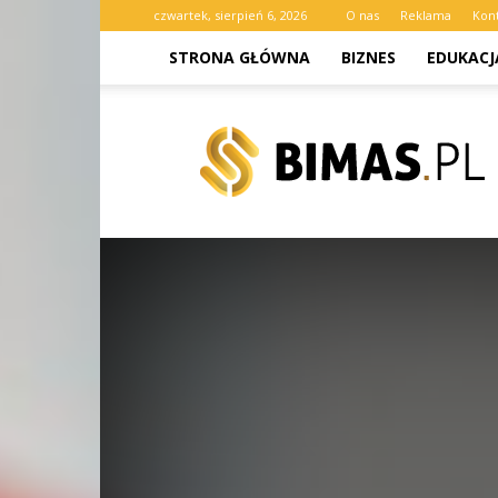
czwartek, sierpień 6, 2026
O nas
Reklama
Kon
STRONA GŁÓWNA
BIZNES
EDUKACJ
bimas.pl