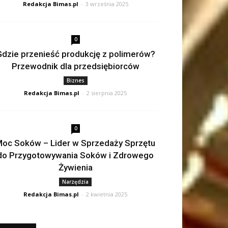
Redakcja Bimas.pl
-
3 września 2025
0
dzie przenieść produkcję z polimerów?
Przewodnik dla przedsiębiorców
Biznes
Redakcja Bimas.pl
-
2 sierpnia 2025
0
oc Soków – Lider w Sprzedaży Sprzętu
do Przygotowywania Soków i Zdrowego
Żywienia
Narzędzia
Redakcja Bimas.pl
-
2 kwietnia 2025