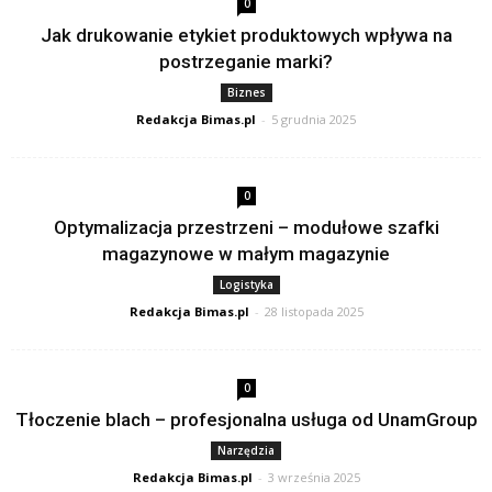
0
Jak drukowanie etykiet produktowych wpływa na
postrzeganie marki?
Biznes
Redakcja Bimas.pl
-
5 grudnia 2025
0
Optymalizacja przestrzeni – modułowe szafki
magazynowe w małym magazynie
Logistyka
Redakcja Bimas.pl
-
28 listopada 2025
0
Tłoczenie blach – profesjonalna usługa od UnamGroup
Narzędzia
Redakcja Bimas.pl
-
3 września 2025