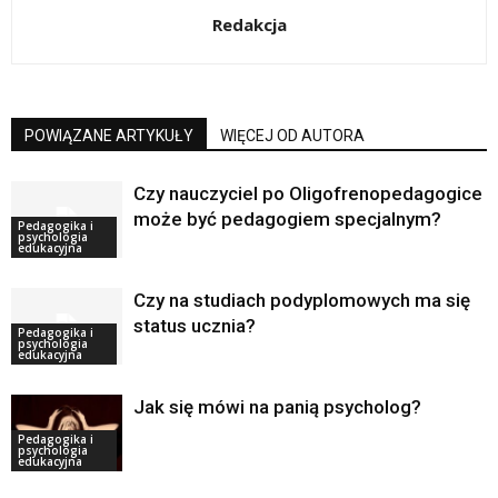
Redakcja
POWIĄZANE ARTYKUŁY
WIĘCEJ OD AUTORA
Czy nauczyciel po Oligofrenopedagogice
może być pedagogiem specjalnym?
Pedagogika i
psychologia
edukacyjna
Czy na studiach podyplomowych ma się
status ucznia?
Pedagogika i
psychologia
edukacyjna
Jak się mówi na panią psycholog?
Pedagogika i
psychologia
edukacyjna