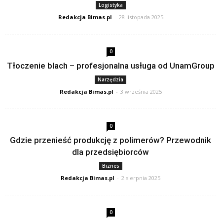
Logistyka
Redakcja Bimas.pl
-
28 listopada 2025
0
Tłoczenie blach – profesjonalna usługa od UnamGroup
Narzędzia
Redakcja Bimas.pl
-
3 września 2025
0
Gdzie przenieść produkcję z polimerów? Przewodnik
dla przedsiębiorców
Biznes
Redakcja Bimas.pl
-
2 sierpnia 2025
0