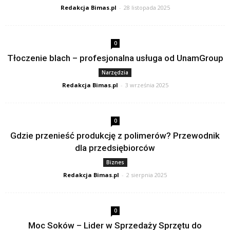
Redakcja Bimas.pl
-
28 listopada 2025
0
Tłoczenie blach – profesjonalna usługa od UnamGroup
Narzędzia
Redakcja Bimas.pl
-
3 września 2025
0
Gdzie przenieść produkcję z polimerów? Przewodnik
dla przedsiębiorców
Biznes
Redakcja Bimas.pl
-
2 sierpnia 2025
0
Moc Soków – Lider w Sprzedaży Sprzętu do