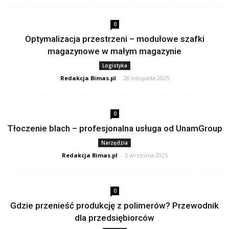
0
Optymalizacja przestrzeni – modułowe szafki
magazynowe w małym magazynie
Logistyka
Redakcja Bimas.pl
-
28 listopada 2025
0
Tłoczenie blach – profesjonalna usługa od UnamGroup
Narzędzia
Redakcja Bimas.pl
-
3 września 2025
0
Gdzie przenieść produkcję z polimerów? Przewodnik
dla przedsiębiorców