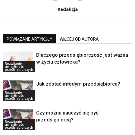
Redakcja
POWIĄZANE ARTYKUŁY
WIĘCEJ OD AUTORA
Dlaczego przedsiębiorczość jest ważna
w życiu człowieka?
Rozwijanie
umiejętności
przedsiębiorczych
Jak zostać młodym przedsiębiorca?
Rozwijanie
umiejętności
przedsiębiorczych
Czy można nauczyć się być
przedsiębiorcą?
Rozwijanie
umiejętności
przedsiębiorczych