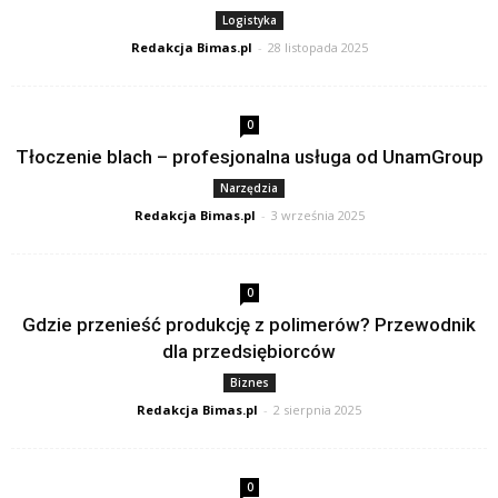
Logistyka
Redakcja Bimas.pl
-
28 listopada 2025
0
Tłoczenie blach – profesjonalna usługa od UnamGroup
Narzędzia
Redakcja Bimas.pl
-
3 września 2025
0
Gdzie przenieść produkcję z polimerów? Przewodnik
dla przedsiębiorców
Biznes
Redakcja Bimas.pl
-
2 sierpnia 2025
0