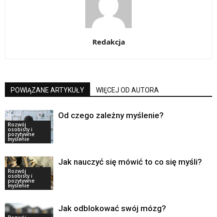
Redakcja
POWIĄZANE ARTYKUŁY
WIĘCEJ OD AUTORA
Od czego zależny myślenie?
Rozwój
osobisty i
pozytywne
myślenie
Jak nauczyć się mówić to co się myśli?
Rozwój
osobisty i
pozytywne
myślenie
Jak odblokować swój mózg?