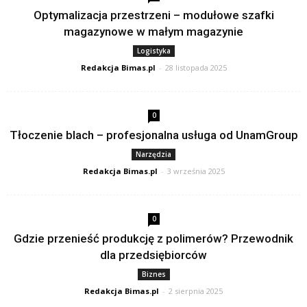
Optymalizacja przestrzeni – modułowe szafki
magazynowe w małym magazynie
Logistyka
Redakcja Bimas.pl
-
28 listopada 2025
0
Tłoczenie blach – profesjonalna usługa od UnamGroup
Narzędzia
Redakcja Bimas.pl
-
3 września 2025
0
Gdzie przenieść produkcję z polimerów? Przewodnik
dla przedsiębiorców
Biznes
Redakcja Bimas.pl
-
2 sierpnia 2025