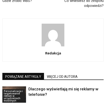
Gdzie zrobić WBS?
Co wniesiesz do zespołu
odpowiedzi?
Redakcja
POWIĄZANE ARTYKUŁY
WIĘCEJ OD AUTORA
Dlaczego wyświetlają mi się reklamy w
Personalizacja i
targetowanie
telefonie?
reklam w
urządzeniach
mobilnych