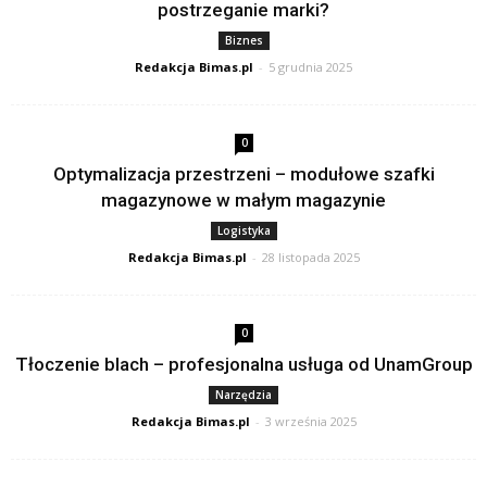
postrzeganie marki?
Biznes
Redakcja Bimas.pl
-
5 grudnia 2025
0
Optymalizacja przestrzeni – modułowe szafki
magazynowe w małym magazynie
Logistyka
Redakcja Bimas.pl
-
28 listopada 2025
0
Tłoczenie blach – profesjonalna usługa od UnamGroup
Narzędzia
Redakcja Bimas.pl
-
3 września 2025