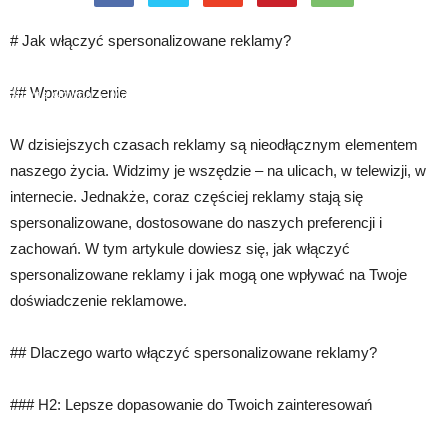
# Jak włączyć spersonalizowane reklamy?
## Wprowadzenie
Strona główna
Marketing
Personalizacja i targetowanie reklam w
urządzeniach mobilnych
W dzisiejszych czasach reklamy są nieodłącznym elementem
naszego życia. Widzimy je wszędzie – na ulicach, w telewizji, w
internecie. Jednakże, coraz częściej reklamy stają się
spersonalizowane, dostosowane do naszych preferencji i
zachowań. W tym artykule dowiesz się, jak włączyć
spersonalizowane reklamy i jak mogą one wpływać na Twoje
doświadczenie reklamowe.
## Dlaczego warto włączyć spersonalizowane reklamy?
### H2: Lepsze dopasowanie do Twoich zainteresowań