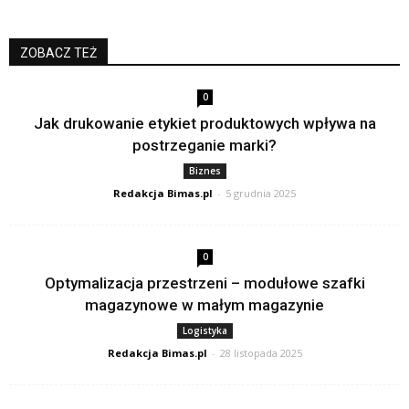
ZOBACZ TEŻ
0
Jak drukowanie etykiet produktowych wpływa na
postrzeganie marki?
Biznes
Redakcja Bimas.pl
-
5 grudnia 2025
0
Optymalizacja przestrzeni – modułowe szafki
magazynowe w małym magazynie
Logistyka
Redakcja Bimas.pl
-
28 listopada 2025