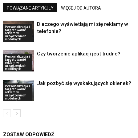
POWIĄZANE ARTYKUŁY
WIĘCEJ OD AUTORA
Dlaczego wyświetlają mi się reklamy w
Personalizacja i
targetowanie
telefonie?
reklam w
urządzeniach
mobilnych
Czy tworzenie aplikacji jest trudne?
Personalizacja i
targetowanie
reklam w
urządzeniach
mobilnych
Jak pozbyć się wyskakujących okienek?
Personalizacja i
targetowanie
reklam w
urządzeniach
mobilnych
ZOSTAW ODPOWIEDŹ