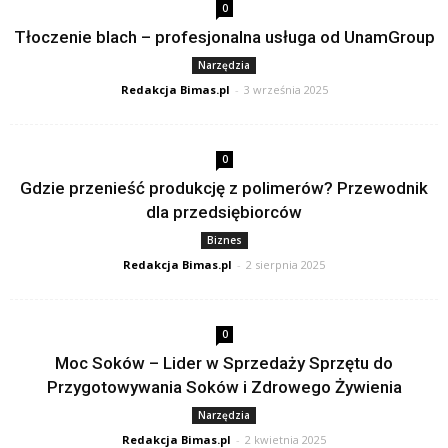
0
Tłoczenie blach – profesjonalna usługa od UnamGroup
Narzędzia
Redakcja Bimas.pl
-
3 września 2025
0
Gdzie przenieść produkcję z polimerów? Przewodnik
dla przedsiębiorców
Biznes
Redakcja Bimas.pl
-
2 sierpnia 2025
0
Moc Soków – Lider w Sprzedaży Sprzętu do
Przygotowywania Soków i Zdrowego Żywienia
Narzędzia
Redakcja Bimas.pl
-
2 kwietnia 2025