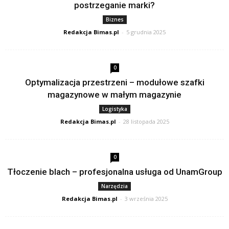
postrzeganie marki?
Biznes
Redakcja Bimas.pl
-
5 grudnia 2025
0
Optymalizacja przestrzeni – modułowe szafki
magazynowe w małym magazynie
Logistyka
Redakcja Bimas.pl
-
28 listopada 2025
0
Tłoczenie blach – profesjonalna usługa od UnamGroup
Narzędzia
Redakcja Bimas.pl
-
3 września 2025