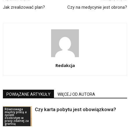
Jak zrealizować plan?
Czy na medycynie jest obrona?
Redakcja
POWIĄZANE ARTYKUŁY
WIĘCEJ OD AUTORA
Czy karta pobytu jest obowiązkowa?
Równowaga
między pracą a
życiem
osobistym w
pracy zdalnej za
granicą