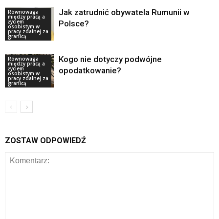
Jak zatrudnić obywatela Rumunii w
Równowaga
między pracą a
życiem
Polsce?
osobistym w
pracy zdalnej za
granicą
Kogo nie dotyczy podwójne
Równowaga
między pracą a
życiem
opodatkowanie?
osobistym w
pracy zdalnej za
granicą
ZOSTAW ODPOWIEDŹ