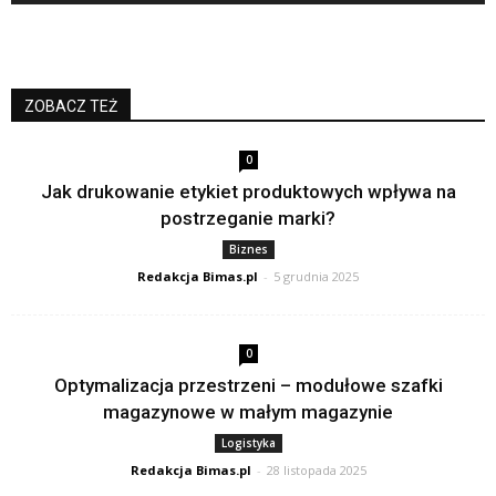
ZOBACZ TEŻ
0
Jak drukowanie etykiet produktowych wpływa na
postrzeganie marki?
Biznes
Redakcja Bimas.pl
-
5 grudnia 2025
0
Optymalizacja przestrzeni – modułowe szafki
magazynowe w małym magazynie
Logistyka
Redakcja Bimas.pl
-
28 listopada 2025