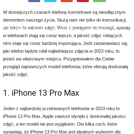
W dzisiejszych czasach telefony komórkowe są nieodłącznym
elementem naszego życia. Służą nam nie tylko do komunikacji,
ale także do robienia zdjęć. Wraz z postępem technologii, aparaty
Strona główna
Rozwój oprogramowania
Rozwój dla iOS i Android
w telefonach stają się coraz lepsze, a jakość zdjęć robiących
nimi staje się coraz bardziej imponująca. Jeśli zastanawiasz się,
jaki telefon będzie robił najładniejsze zdjęcia w 2023 roku, to
jesteś we właściwym miejscu. Przygotowałem dla Ciebie
przegląd najnowszych modeli telefonów, które oferują doskonałą
jakość zdjęć.
1. iPhone 13 Pro Max
Jeden z najbardziej oczekiwanych telefonów w 2023 roku to
iPhone 13 Pro Max. Apple zawsze słynęło z doskonałej jakości
zdjęć, a ten model nie jest wyjątkiem. Oto kilka cech, które
sprawiają, że iPhone 13 Pro Max jest idealnym wyborem dla