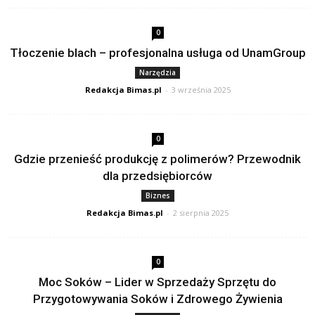
0
Tłoczenie blach – profesjonalna usługa od UnamGroup
Narzędzia
Redakcja Bimas.pl
-
3 września 2025
0
Gdzie przenieść produkcję z polimerów? Przewodnik
dla przedsiębiorców
Biznes
Redakcja Bimas.pl
-
2 sierpnia 2025
0
Moc Soków – Lider w Sprzedaży Sprzętu do
Przygotowywania Soków i Zdrowego Żywienia