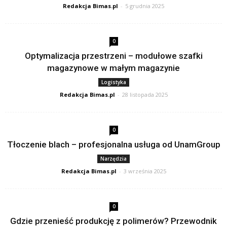
Redakcja Bimas.pl
-
5 grudnia 2025
0
Optymalizacja przestrzeni – modułowe szafki
magazynowe w małym magazynie
Logistyka
Redakcja Bimas.pl
-
28 listopada 2025
0
Tłoczenie blach – profesjonalna usługa od UnamGroup
Narzędzia
Redakcja Bimas.pl
-
3 września 2025
0
Gdzie przenieść produkcję z polimerów? Przewodnik