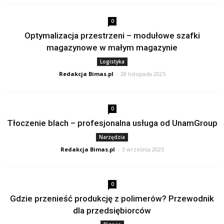
0
Optymalizacja przestrzeni – modułowe szafki
magazynowe w małym magazynie
Logistyka
Redakcja Bimas.pl
-
28 listopada 2025
0
Tłoczenie blach – profesjonalna usługa od UnamGroup
Narzędzia
Redakcja Bimas.pl
-
3 września 2025
0
Gdzie przenieść produkcję z polimerów? Przewodnik
dla przedsiębiorców