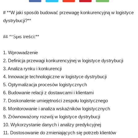
# **W jaki sposób budować przewagę konkurencyjną w logistyce
dystrybucji?**
Strona główna
Logistyka
Planowanie i optymalizacja procesów
logistycznych
## **Spis treści:**
1. Wprowadzenie
2. Definicja przewagi konkurencyjnej w logistyce dystrybucji
3. Analiza rynku i konkurencji
4. Innowacje technologiczne w logistyce dystrybucji
5. Optymalizacja procesów logistycznych
6. Budowanie relacji z dostawcami i klientami
7. Doskonalenie umiejętności zespołu logistycznego
8. Monitorowanie i analiza wskaźników logistycznych
9. Zrównoważony rozwój w logistyce dystrybucji
10. Wykorzystanie danych i analizy predykcyjnej
11. Dostosowanie do zmieniających się potrzeb klientów