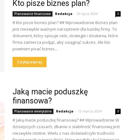
Kto pisze biznes plan?
Redakcja
-
20 lipca 2024
Planowanie finansowe
0
# Kto pisze biznes plan? ## Wprowadzenie Biznes plan
jest niezwykle ważnym narzędziem dla każdej firmy. To
dokument, który opisuje cele, strategie i działania, które
firma zamierza podjąć, aby osiągnąć sukces. Ale kto
powinien pisać biznes...
Czytaj więcej
Jaką macie poduszkę
finansowa?
Redakcja
-
13 marca 2024
Planowanie emerytalne
0
# Jaką macie poduszkę finansową? ## Wprowadzenie W
dzisiejszych czasach, dbanie o stabilność finansową jest
niezwykle istotne. Wielu z nas doświadczyło trudności
finansowych w przeszłości, które mogłyby być łatwiejsze