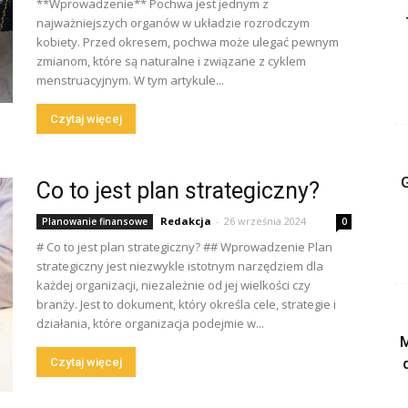
**Wprowadzenie** Pochwa jest jednym z
najważniejszych organów w układzie rozrodczym
kobiety. Przed okresem, pochwa może ulegać pewnym
zmianom, które są naturalne i związane z cyklem
menstruacyjnym. W tym artykule...
Czytaj więcej
G
Co to jest plan strategiczny?
Redakcja
-
26 września 2024
Planowanie finansowe
0
# Co to jest plan strategiczny? ## Wprowadzenie Plan
strategiczny jest niezwykle istotnym narzędziem dla
każdej organizacji, niezależnie od jej wielkości czy
branży. Jest to dokument, który określa cele, strategie i
działania, które organizacja podejmie w...
M
Czytaj więcej