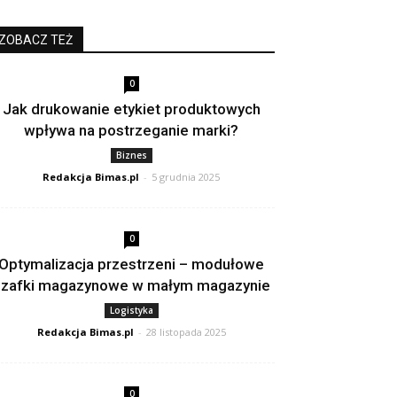
ZOBACZ TEŻ
0
Jak drukowanie etykiet produktowych
wpływa na postrzeganie marki?
Biznes
Redakcja Bimas.pl
-
5 grudnia 2025
0
Optymalizacja przestrzeni – modułowe
szafki magazynowe w małym magazynie
Logistyka
Redakcja Bimas.pl
-
28 listopada 2025
0