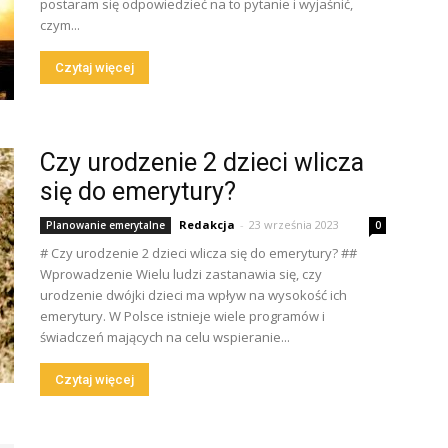
postaram się odpowiedzieć na to pytanie i wyjaśnić,
czym...
Czytaj więcej
Czy urodzenie 2 dzieci wlicza
się do emerytury?
Redakcja
-
23 września 2023
Planowanie emerytalne
0
# Czy urodzenie 2 dzieci wlicza się do emerytury? ##
Wprowadzenie Wielu ludzi zastanawia się, czy
urodzenie dwójki dzieci ma wpływ na wysokość ich
emerytury. W Polsce istnieje wiele programów i
świadczeń mających na celu wspieranie...
Czytaj więcej