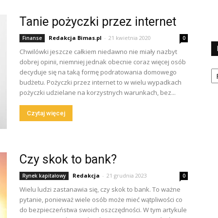
Tanie pożyczki przez internet
Redakcja Bimas.pl
-
21 kwietnia 2020
Finanse
0
Chwilówki jeszcze całkiem niedawno nie miały nazbyt
dobrej opinii, niemniej jednak obecnie coraz więcej osób
Ka
decyduje się na taką formę podratowania domowego
budżetu. Pożyczki przez internet to w wielu wypadkach
pożyczki udzielane na korzystnych warunkach, bez...
Czytaj więcej
Czy skok to bank?
Redakcja
-
21 grudnia 2023
Rynek kapitałowy
0
Wielu ludzi zastanawia się, czy skok to bank. To ważne
pytanie, ponieważ wiele osób może mieć wątpliwości co
do bezpieczeństwa swoich oszczędności. W tym artykule