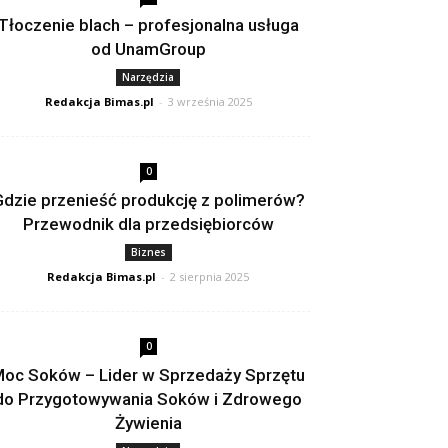
Tłoczenie blach – profesjonalna usługa
od UnamGroup
Narzędzia
Redakcja Bimas.pl
-
3 września 2025
0
dzie przenieść produkcję z polimerów?
Przewodnik dla przedsiębiorców
Biznes
Redakcja Bimas.pl
-
2 sierpnia 2025
0
oc Soków – Lider w Sprzedaży Sprzętu
do Przygotowywania Soków i Zdrowego
Żywienia