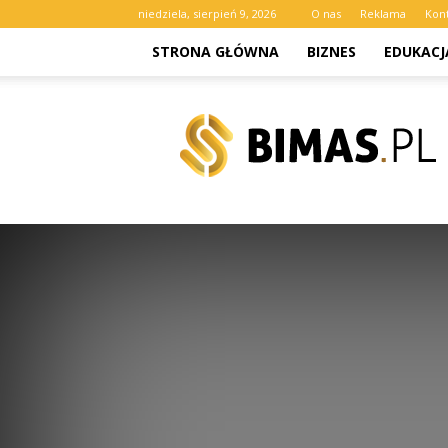
niedziela, sierpień 9, 2026
O nas
Reklama
Kon
STRONA GŁÓWNA
BIZNES
EDUKACJ
bimas.pl