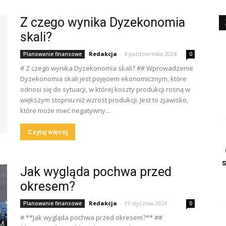
Z czego wynika Dyzekonomia
skali?
Redakcja
-
4 października 2024
Planowanie finansowe
0
# Z czego wynika Dyzekonomia skali? ## Wprowadzenie
Dyzekonomia skali jest pojęciem ekonomicznym, które
odnosi się do sytuacji, w której koszty produkcji rosną w
większym stopniu niż wzrost produkcji. Jest to zjawisko,
które może mieć negatywny...
Czytaj więcej
Jak wygląda pochwa przed
okresem?
Redakcja
-
15 stycznia 2024
Planowanie finansowe
0
# **Jak wygląda pochwa przed okresem?** ##