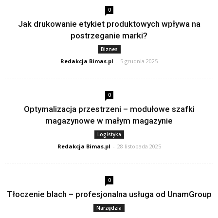
0
Jak drukowanie etykiet produktowych wpływa na
postrzeganie marki?
Biznes
Redakcja Bimas.pl
-
5 grudnia 2025
0
Optymalizacja przestrzeni – modułowe szafki
magazynowe w małym magazynie
Logistyka
Redakcja Bimas.pl
-
28 listopada 2025
0
Tłoczenie blach – profesjonalna usługa od UnamGroup
Narzędzia