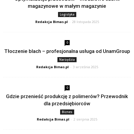
magazynowe w małym magazynie
Logistyka
Redakcja Bimas.pl
-
28 listopada 2025
0
Tłoczenie blach – profesjonalna usługa od UnamGroup
Narzędzia
Redakcja Bimas.pl
-
3 września 2025
0
Gdzie przenieść produkcję z polimerów? Przewodnik
dla przedsiębiorców
Biznes
Redakcja Bimas.pl
-
2 sierpnia 2025