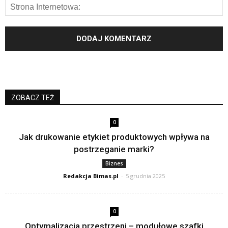
ZOBACZ TEŻ
0
Jak drukowanie etykiet produktowych wpływa na
postrzeganie marki?
Biznes
Redakcja Bimas.pl
-
5 grudnia 2025
0
Optymalizacja przestrzeni – modułowe szafki