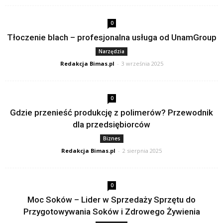
0
Tłoczenie blach – profesjonalna usługa od UnamGroup
Narzędzia
Redakcja Bimas.pl
-
3 września 2025
0
Gdzie przenieść produkcję z polimerów? Przewodnik
dla przedsiębiorców
Biznes
Redakcja Bimas.pl
-
2 sierpnia 2025
0
Moc Soków – Lider w Sprzedaży Sprzętu do
Przygotowywania Soków i Zdrowego Żywienia