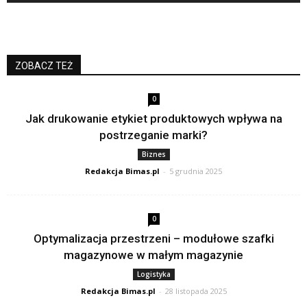
ZOBACZ TEŻ
0
Jak drukowanie etykiet produktowych wpływa na
postrzeganie marki?
Biznes
Redakcja Bimas.pl
-
5 grudnia 2025
0
Optymalizacja przestrzeni – modułowe szafki
magazynowe w małym magazynie
Logistyka
Redakcja Bimas.pl
-
28 listopada 2025