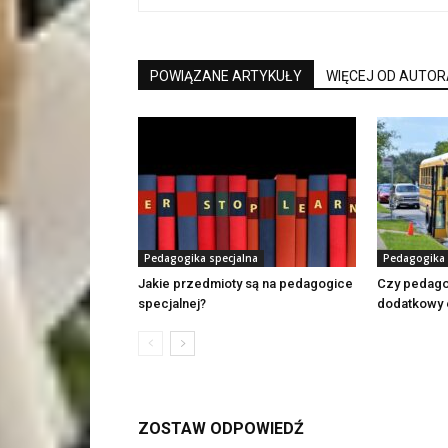
POWIĄZANE ARTYKUŁY
WIĘCEJ OD AUTOR
Pedagogika specjalna
Pedagogika 
Jakie przedmioty są na pedagogice
Czy pedago
specjalnej?
dodatkowy 
ZOSTAW ODPOWIEDŹ