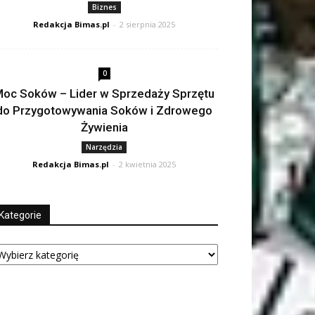
Biznes
Redakcja Bimas.pl
-
2 sierpnia 2025
0
oc Soków – Lider w Sprzedaży Sprzętu
do Przygotowywania Soków i Zdrowego
Żywienia
Narzędzia
Redakcja Bimas.pl
-
2 kwietnia 2025
Kategorie
tegorie