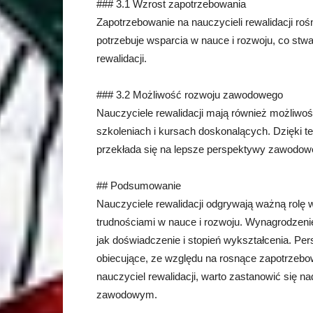
### 3.1 Wzrost zapotrzebowania
Zapotrzebowanie na nauczycieli rewalidacji rośn
potrzebuje wsparcia w nauce i rozwoju, co stwa
rewalidacji.
### 3.2 Możliwość rozwoju zawodowego
Nauczyciele rewalidacji mają również możliw
szkoleniach i kursach doskonalących. Dzięki t
przekłada się na lepsze perspektywy zawodow
## Podsumowanie
Nauczyciele rewalidacji odgrywają ważną rolę
trudnościami w nauce i rozwoju. Wynagrodzenie 
jak doświadczenie i stopień wykształcenia. Pe
obiecujące, ze względu na rosnące zapotrzebowa
nauczyciel rewalidacji, warto zastanowić się 
zawodowym.