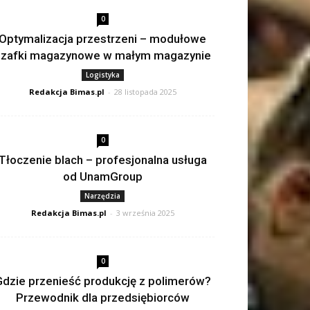
0
Optymalizacja przestrzeni – modułowe
szafki magazynowe w małym magazynie
Logistyka
Redakcja Bimas.pl
-
28 listopada 2025
0
Tłoczenie blach – profesjonalna usługa
od UnamGroup
Narzędzia
Redakcja Bimas.pl
-
3 września 2025
0
dzie przenieść produkcję z polimerów?
Przewodnik dla przedsiębiorców