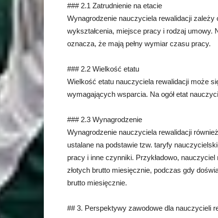
### 2.1 Zatrudnienie na etacie
Wynagrodzenie nauczyciela rewalidacji zależy o
wykształcenia, miejsce pracy i rodzaj umowy. Na
oznacza, że mają pełny wymiar czasu pracy.
### 2.2 Wielkość etatu
Wielkość etatu nauczyciela rewalidacji może si
wymagających wsparcia. Na ogół etat nauczycie
### 2.3 Wynagrodzenie
Wynagrodzenie nauczyciela rewalidacji również
ustalane na podstawie tzw. taryfy nauczyciels
pracy i inne czynniki. Przykładowo, nauczyciel
złotych brutto miesięcznie, podczas gdy dośw
brutto miesięcznie.
## 3. Perspektywy zawodowe dla nauczycieli re