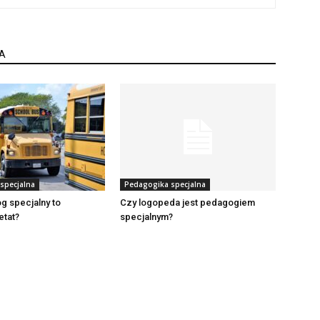
A
specjalna
Pedagogika specjalna
g specjalny to
Czy logopeda jest pedagogiem
etat?
specjalnym?