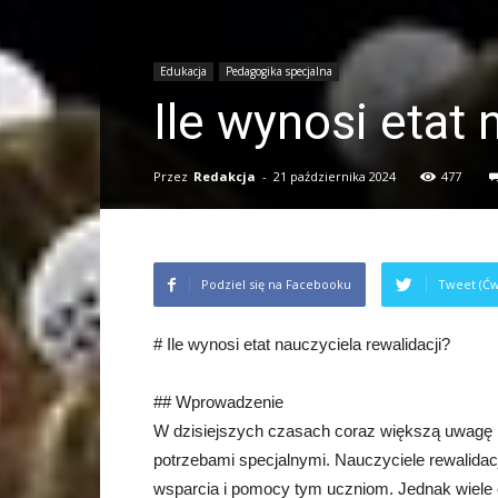
Edukacja
Pedagogika specjalna
Ile wynosi etat 
Przez
Redakcja
-
21 października 2024
477
Podziel się na Facebooku
Tweet (Ćw
# Ile wynosi etat nauczyciela rewalidacji?
## Wprowadzenie
W dzisiejszych czasach coraz większą uwagę pr
potrzebami specjalnymi. Nauczyciele rewalidac
wsparcia i pomocy tym uczniom. Jednak wiele os