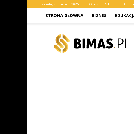
sobota, sierpień 8, 2026
O nas
Reklama
Kontak
STRONA GŁÓWNA
BIZNES
EDUKACJ
bimas.pl