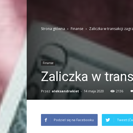
Strona główna
Finanse
Zaliczka w transakcji zagr
Finanse
Zaliczka w trans
Przez
aleksandrakiet
-
14 maja 2020
2136
Podziel się na Facebooku
Tweet (Ćw