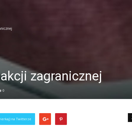
anicznej
akcji zagranicznej
0
ierkaj) na Twitterze