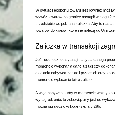
W sytuacji eksportu towaru jest również możliw
wywóz towarów za granicę nastąpił w ciągu 2 m
przedsiębiorcę pobrana zaliczka. Aby to nastąp
towarów do krajów, które nie należą do Unii Eur
Zaliczka w transakcji zag
Jeśli dochodzi do sytuacji nabycia danego prod
momencie wykonania danej usługi czy dokonani
działania nabywca zapłacił przedsiębiorcy zal
momencie wpłacenie tejże zaliczki.
A więc nabywca, który w momencie wpłaty zalic
wynagrodzenie, to zobowiązany jest do wykazan
można sprawdzić w kodeksie, art. 28b.