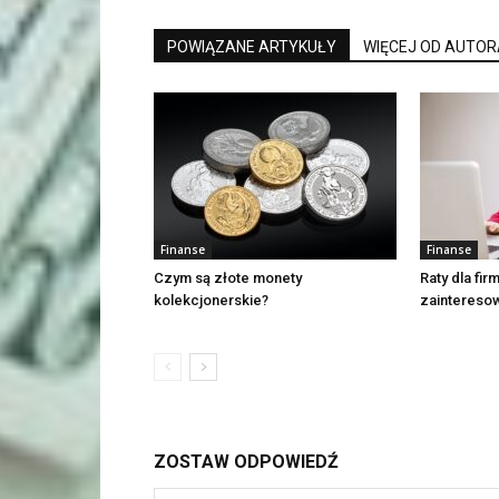
POWIĄZANE ARTYKUŁY
WIĘCEJ OD AUTOR
Finanse
Finanse
Czym są złote monety
Raty dla fi
kolekcjonerskie?
zaintereso
ZOSTAW ODPOWIEDŹ