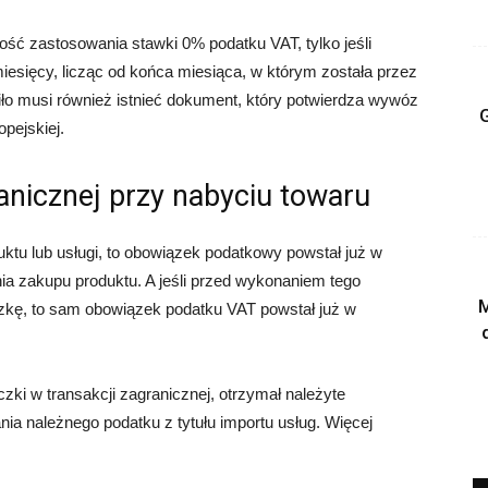
ość zastosowania stawki 0% podatku VAT, tylko jeśli
iesięcy, licząc od końca miesiąca, w którym została przez
iło musi również istnieć dokument, który potwierdza wywóz
G
opejskiej.
ranicznej przy nabyciu towaru
uktu lub usługi, to obowiązek podatkowy powstał już w
a zakupu produktu. A jeśli przed wykonaniem tego
M
iczkę, to sam obowiązek podatku VAT powstał już w
zki w transakcji zagranicznej, otrzymał należyte
ia należnego podatku z tytułu importu usług. Więcej