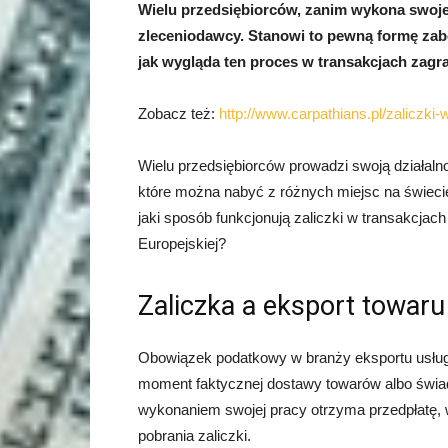
Wielu przedsiębiorców, zanim wykona swoje 
zleceniodawcy. Stanowi to pewną formę zabez
jak wygląda ten proces w transakcjach zag
Zobacz też:
http://www.carpathians.pl/zaliczki
Wielu przedsiębiorców prowadzi swoją działalnoś
które można nabyć z różnych miejsc na świec
jaki sposób funkcjonują zaliczki w transakcjac
Europejskiej?
Zaliczka a eksport towar
Obowiązek podatkowy w branży eksportu usług 
moment faktycznej dostawy towarów albo świadc
wykonaniem swojej pracy otrzyma przedpłatę
pobrania zaliczki.