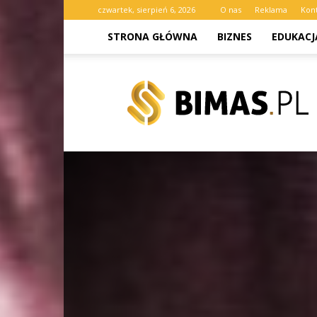
czwartek, sierpień 6, 2026
O nas
Reklama
Kon
STRONA GŁÓWNA
BIZNES
EDUKACJ
bimas.pl