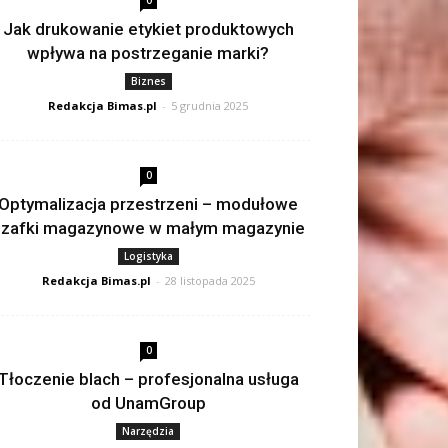
0
Jak drukowanie etykiet produktowych
wpływa na postrzeganie marki?
Biznes
Redakcja Bimas.pl
-
5 grudnia 2025
0
Optymalizacja przestrzeni – modułowe
szafki magazynowe w małym magazynie
Logistyka
Redakcja Bimas.pl
-
28 listopada 2025
0
Tłoczenie blach – profesjonalna usługa
od UnamGroup
Narzędzia