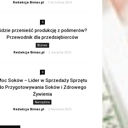
Redakcja Bimas.pl
-
3 września 2025
0
dzie przenieść produkcję z polimerów?
Przewodnik dla przedsiębiorców
Biznes
Redakcja Bimas.pl
-
2 sierpnia 2025
0
oc Soków – Lider w Sprzedaży Sprzętu
do Przygotowywania Soków i Zdrowego
Żywienia
Narzędzia
Redakcja Bimas.pl
-
2 kwietnia 2025