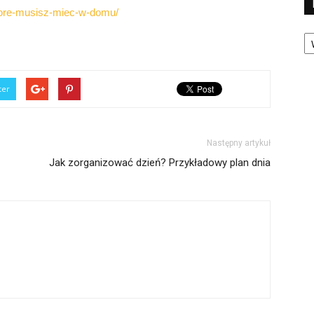
ktore-musisz-miec-w-domu/
Ka
ter
Następny artykuł
Jak zorganizować dzień? Przykładowy plan dnia