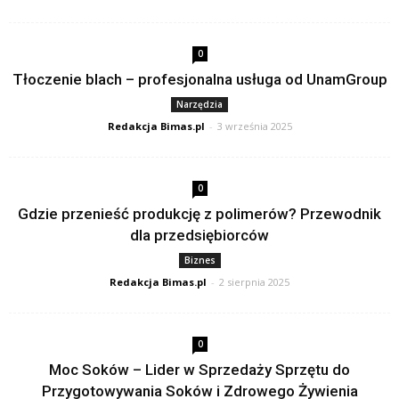
0
Tłoczenie blach – profesjonalna usługa od UnamGroup
Narzędzia
Redakcja Bimas.pl
-
3 września 2025
0
Gdzie przenieść produkcję z polimerów? Przewodnik
dla przedsiębiorców
Biznes
Redakcja Bimas.pl
-
2 sierpnia 2025
0
Moc Soków – Lider w Sprzedaży Sprzętu do
Przygotowywania Soków i Zdrowego Żywienia