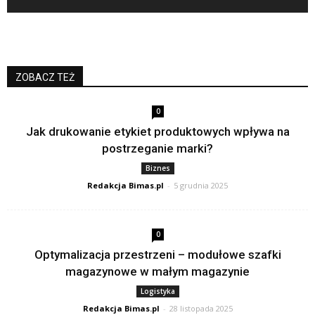
ZOBACZ TEŻ
0
Jak drukowanie etykiet produktowych wpływa na
postrzeganie marki?
Biznes
Redakcja Bimas.pl
-
5 grudnia 2025
0
Optymalizacja przestrzeni – modułowe szafki
magazynowe w małym magazynie
Logistyka
Redakcja Bimas.pl
-
28 listopada 2025